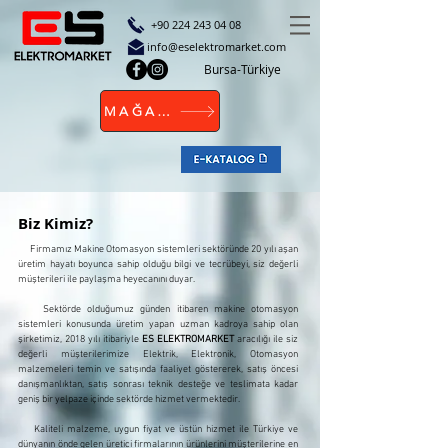
+90 224 243 04
08
info@eselektromarket.com
Bursa-Türkiye
MAĞAZA
Biz Kimiz?
Firmamız Makine Otomasyon sistemleri sektöründe 20 yılı aşan
üretim hayatı boyunca sahip olduğu bilgi ve tecrübeyi, siz değerli
müşterileri ile paylaşma heyecanını duyar.
Sektörde olduğumuz günden itibaren makine otomasyon
sistemleri konusunda üretim yapan uzman kadroya sahip olan
şirketimiz, 2018 yılı itibariyle
ES ELEKTROMARKET
aracılığı ile siz
değerli müşterilerimize Elektrik, Elektronik, Otomasyon
malzemeleri temin ve satışında faaliyet göstererek, satış öncesi
danışmanlıktan, satış sonrası teknik desteğe ve teslimata kadar
geniş bir yelpaze içinde sektörde hizmet vermektedir.
Kaliteli malzeme, uygun fiyat ve üstün hizmet ile Türkiye ve
dünyanın önde gelen üretici firmalarının ürünlerini müşterilerine en